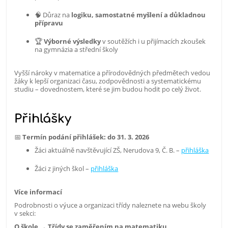
🧠 Důraz na
logiku, samostatné myšlení a důkladnou
přípravu
🏆
Výborné výsledky
v soutěžích i u přijímacích zkoušek
na gymnázia a střední školy
Vyšší nároky v matematice a přírodovědných předmětech vedou
žáky k lepší organizaci času, zodpovědnosti a systematickému
studiu – dovednostem, které se jim budou hodit po celý život.
Přihlášky
📅
Termín podání přihlášek: do 31. 3. 2026
Žáci aktuálně navštěvující ZŠ, Nerudova 9, Č. B.
–
přihláška
Žáci z jiných škol –
přihláška
Více informací
Podrobnosti o výuce a organizaci třídy naleznete na webu školy
v sekci:
O škole → Třídy se zaměřením na matematiku