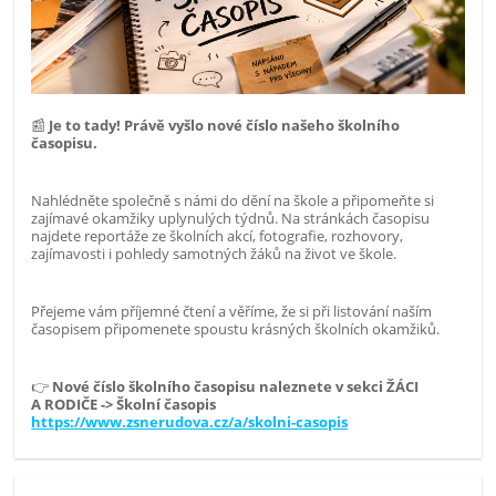
📰
Je to tady! Právě vyšlo nové číslo našeho školního
časopisu.
Nahlédněte společně s námi do dění na škole a připomeňte si
zajímavé okamžiky uplynulých týdnů. Na stránkách časopisu
najdete reportáže ze školních akcí, fotografie, rozhovory,
zajímavosti i pohledy samotných žáků na život ve škole.
Přejeme vám příjemné čtení a věříme, že si při listování naším
časopisem připomenete spoustu krásných školních okamžiků.
👉
Nové číslo školního časopisu naleznete v sekci ŽÁCI
A RODIČE -> Školní časopis
https://www.zsnerudova.cz/a/skolni-casopis