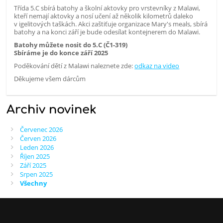
Třída 5.C sbírá batohy a školní aktovky pro vrstevníky z Malawi,
kteří nemají aktovky a nosí učení až několik kilometrů daleko
v igelitových taškách. Akci zaštiťuje organizace Mary's meals, sbírá
batohy a na konci září je bude odesílat kontejnerem do Malawi.
Batohy můžete nosit do 5.C (Č1-319)
Sbíráme je do konce září 2025
Poděkování dětí z Malawi naleznete zde:
odkaz na video
Děkujeme všem dárcům
Archiv novinek
Červenec 2026
Červen 2026
Leden 2026
Říjen 2025
Září 2025
Srpen 2025
Všechny