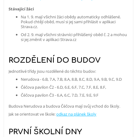
Stávající žáci
Na 1. 9. mají všichni žáci obědy automaticky odhlášené.
Pokud chtějí oběd, musí si jej sami přihlásit v aplikaci
Strava.cz.
Od 2. 9. mají všichni strávníci přihlášený oběd č. 2 a mohou
si jej změnit v aplikaci Strava.cz
ROZDĚLENÍ DO BUDOV
Jednotlivé třídy jsou rozdělené do těchto budov:
Nerudova - 6.B, 7.A, 7.B, 8.A, 8.B, 8.C, 8.D, 9.A, 9.B, 9.C, 9.D
Čéčova pavilon Č2 - 6.D, 6.E, 6.F, 7.C, 7.F, 8.E, 8.F,
Čéčova pavilon Č3 - 6.A, 6.C, 7.D, 7.E, 9.E, 9.F
Budova Nerudova a budova Čéčova mají svůj vchod do školy.
Jak se orientovat ve škole:
odkaz na plánek školy
PRVNÍ ŠKOLNÍ DNY