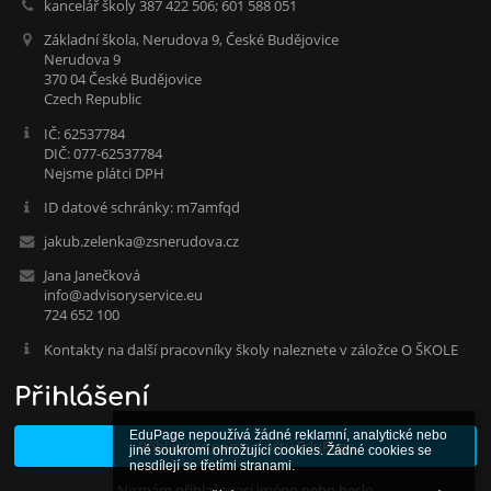
kancelář školy 387 422 506; 601 588 051
Základní škola, Nerudova 9, České Budějovice
Nerudova 9
370 04 České Budějovice
Czech Republic
IČ: 62537784
DIČ: 077-62537784
Nejsme plátci DPH
ID datové schránky: m7amfqd
jakub.zelenka@zsnerudova.cz
Jana Janečková
info@advisoryservice.eu
724 652 100
Kontakty na další pracovníky školy naleznete v záložce O ŠKOLE
Přihlášení
EduPage nepoužívá žádné reklamní, analytické nebo 
Přihlásit se pomocí účtu EduPage
jiné soukromí ohrožující cookies. Žádné cookies se 
nesdílejí se třetími stranami.

Neznám přihlašovací jméno nebo heslo