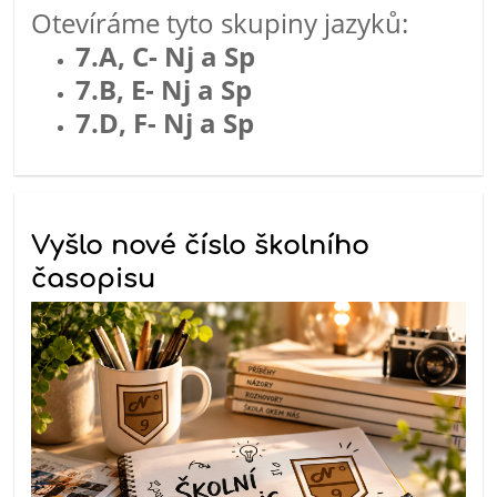
Otevíráme tyto skupiny jazyků:
7.A, C- Nj a Sp
7.B, E-
Nj a Sp
7.D, F-
Nj a Sp
Vyšlo nové číslo školního
časopisu