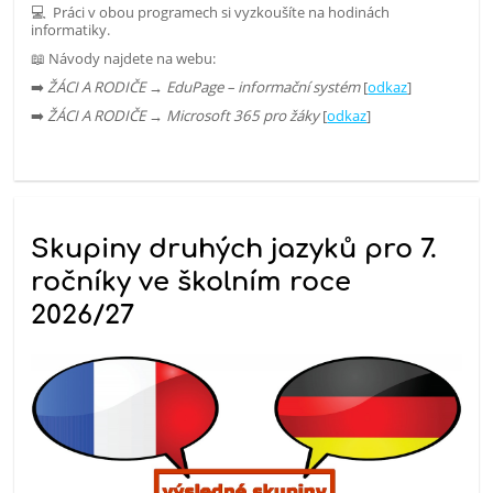
💻 Práci v obou programech si vyzkoušíte na hodinách
informatiky.
📖 Návody najdete na webu:
➡️
ŽÁCI A RODIČE → EduPage – informační systém
[
odkaz
]
➡️
ŽÁCI A RODIČE → Microsoft 365 pro žáky
[
odkaz
]
Skupiny druhých jazyků pro 7.
ročníky ve školním roce
2026/27