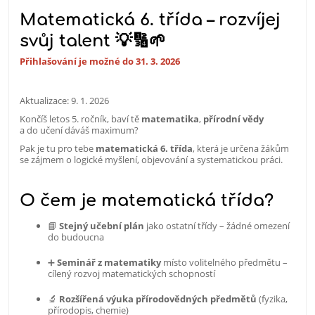
Matematická 6. třída – rozvíjej
svůj talent 💡🔢🌱
Přihlašování je možné do 31. 3. 2026
Aktualizace: 9. 1. 2026
Končíš letos 5. ročník, baví tě
matematika
,
přírodní vědy
a do učení dáváš maximum?
Pak je tu pro tebe
matematická 6. třída
, která je určena žákům
se zájmem o logické myšlení, objevování a systematickou práci.
O čem je matematická třída?
📘
Stejný učební plán
jako ostatní třídy – žádné omezení
do budoucna
➕
Seminář z matematiky
místo volitelného předmětu –
cílený rozvoj matematických schopností
🔬
Rozšířená výuka přírodovědných předmětů
(fyzika,
přírodopis, chemie)