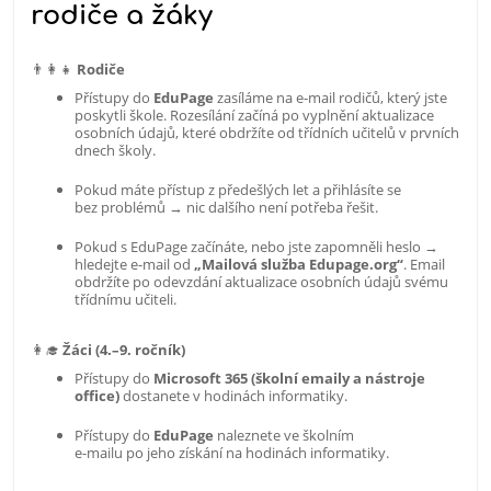
rodiče a žáky
👨‍👩‍👧
Rodiče
Přístupy do
EduPage
zasíláme na e-mail rodičů,
který jste
poskytli škole. Rozesílání začíná po vyplnění aktualizace
osobních údajů, které obdržíte od třídních učitelů v prvních
dnech školy.
Pokud máte přístup z předešlých let a přihlásíte se
bez problémů → nic dalšího není potřeba řešit.
Pokud s EduPage začínáte, nebo jste zapomněli heslo →
hledejte e-mail od
„Mailová služba Edupage.org“
. Email
obdržíte po odevzdání aktualizace osobních údajů svému
třídnímu učiteli.
👩‍🎓
Žáci (4.–9. ročník)
Přístupy do
Microsoft 365 (školní emaily a nástroje
office)
dostanete v hodinách informatiky.
Přístupy do
EduPage
naleznete ve školním
e-mailu po jeho získání na hodinách informatiky.