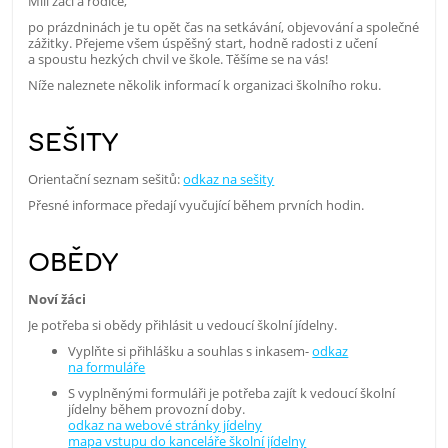
Milí žáci a rodiče,
po prázdninách je tu opět čas na setkávání, objevování a společné
zážitky. Přejeme všem úspěšný start, hodně radosti z učení
a spoustu hezkých chvil ve škole. Těšíme se na vás!
Níže naleznete několik informací k organizaci školního roku.
SEŠITY
Orientační seznam sešitů:
odkaz na sešity
Přesné informace předají vyučující během prvních hodin.
OBĚDY
Noví žáci
Je potřeba si obědy přihlásit u vedoucí školní jídelny.
Vyplňte si přihlášku a souhlas s inkasem-
odkaz
na formuláře
S vyplněnými formuláři je potřeba zajít k vedoucí školní
jídelny během provozní doby.
odkaz na webové stránky jídelny
mapa vstupu do kanceláře školní jídelny