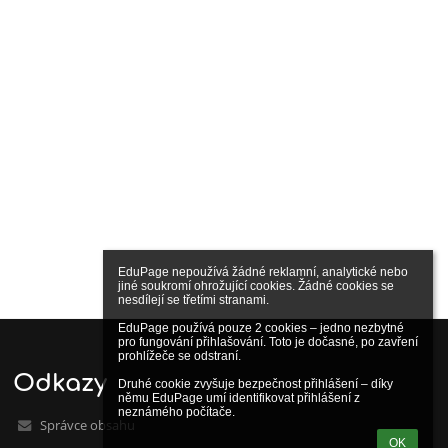
EduPage nepoužívá žádné reklamní, analytické nebo 
jiné soukromí ohrožující cookies. Žádné cookies se 
nesdílejí se třetími stranami.

EduPage používá pouze 2 cookies – jedno nezbytné 
pro fungování přihlašování. Toto je dočasné, po zavření 
prohlížeče se odstraní.

Odkazy
Druhé cookie zvyšuje bezpečnost přihlášení – díky 
němu EduPage umí identifikovat přihlášení z 
neznámého počítače.
Správce obsahu
OK