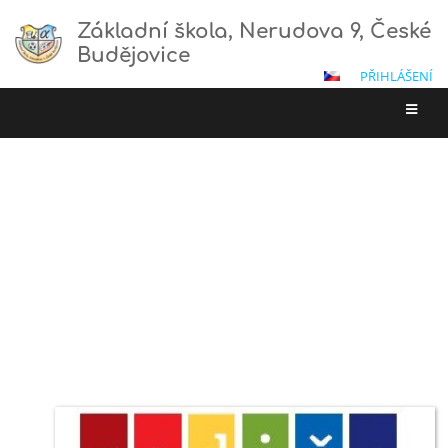
Základní škola, Nerudova 9, České
Budějovice
PŘIHLÁŠENÍ
Organizace
školního roku
ÚVOD
/
ŽÁCI A RODIČE
/
KAŽDODENNÍ ZÁLEŽITOSTI
/
ORGANIZACE ŠKOLNÍHO ROKU
Organizace